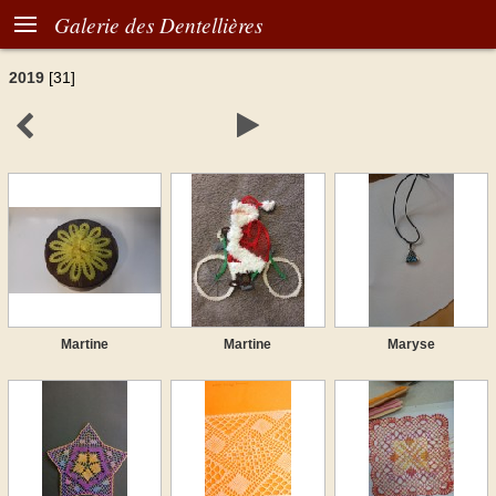

Galerie des Dentellières
2019
[31]


Martine
Martine
Maryse