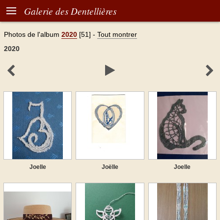

Galerie des Dentellières
Photos de l'album
2020
[51]
-
Tout montrer
2020



Joelle
Joëlle
Joelle