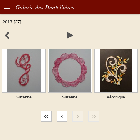

Galerie des Dentellières
2017
[27]


Suzanne
Suzanne
Véronique