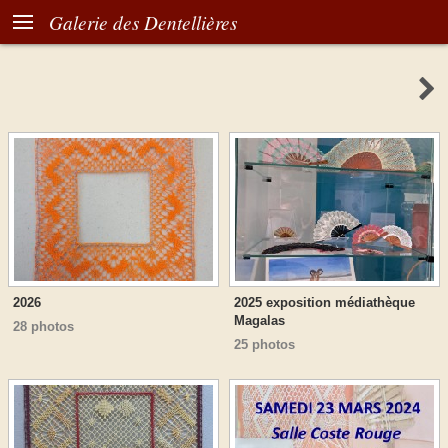

Galerie des Dentellières

2026
2025 exposition médiathèque
Magalas
28 photos
25 photos