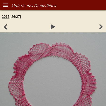

Galerie des Dentellières
2017
[26/27]


