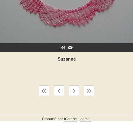
84

Suzanne
Propulsé par
iGalerie
-
admin