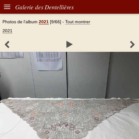

Galerie des Dentellières
Photos de l'album
2021
[9/66]
-
Tout montrer
2021


