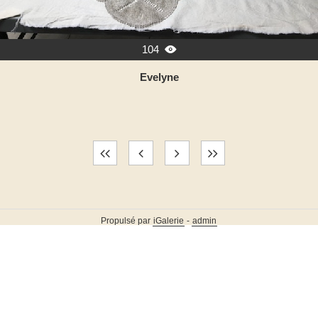
104

Evelyne
Propulsé par
iGalerie
-
admin