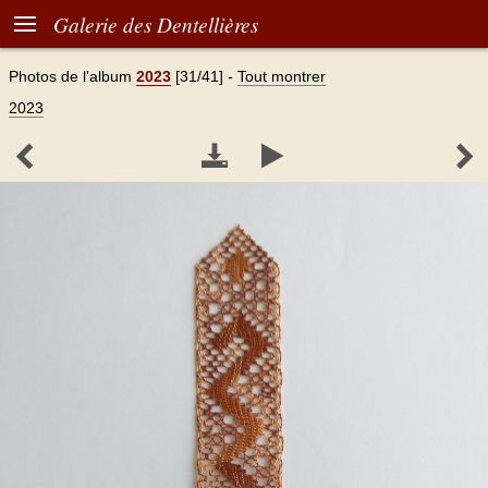

Galerie des Dentellières
Photos de l'album
2023
[31/41]
-
Tout montrer
2023



