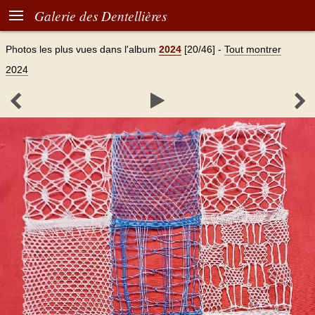

Galerie des Dentellières
Photos les plus vues dans l'album
2024
[20/46]
-
Tout montrer
2024


