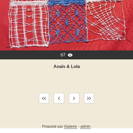
67

Anaïs & Lola
Propulsé par
iGalerie
-
admin