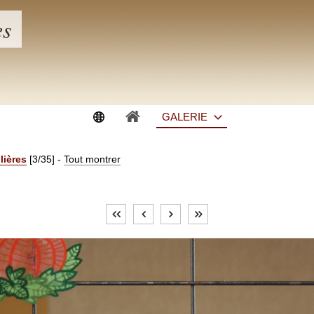
es
GALERIE
lières
[3/35]
-
Tout montrer