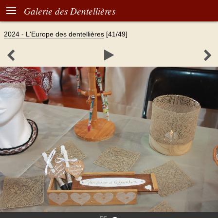

Galerie des Dentellières
2024 - L'Europe des dentellières
[41/49]


