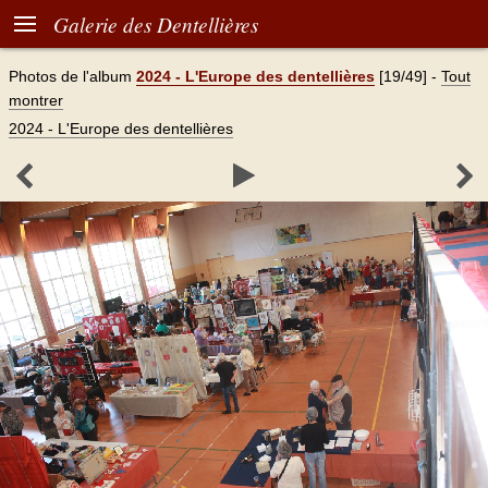

Galerie des Dentellières
Photos de l'album
2024 - L'Europe des dentellières
[19/49]
-
Tout
montrer
2024 - L'Europe des dentellières


