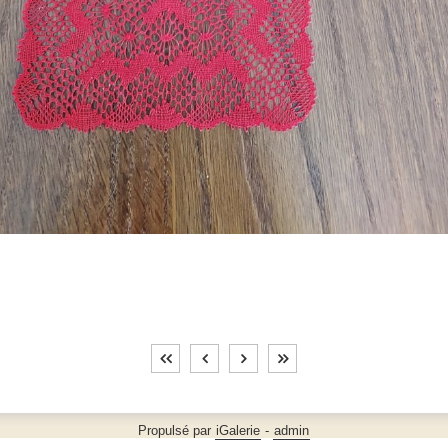
Propulsé par
iGalerie
-
admin