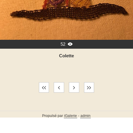
52

Colette
Propulsé par
iGalerie
-
admin