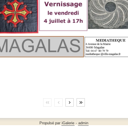
Propulsé par
iGalerie
-
admin