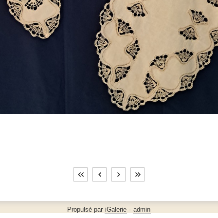
Propulsé par
iGalerie
-
admin