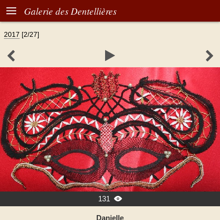

Galerie des Dentellières
2017
[2/27]



131

Danielle