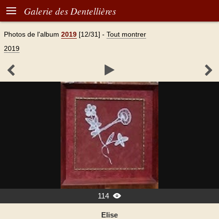

Galerie des Dentellières
Photos de l'album
2019
[12/31]
-
Tout montrer
2019



114

Elise