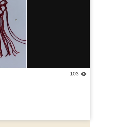
103
