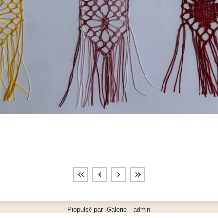
Propulsé par
iGalerie
-
admin