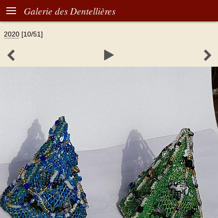

Galerie des Dentellières
2020
[10/51]


