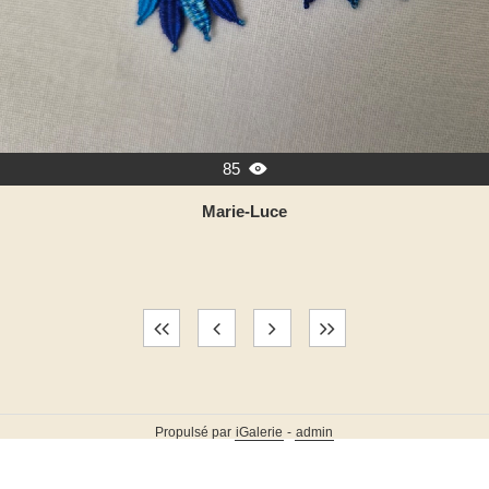
85

Marie-Luce
Propulsé par
iGalerie
-
admin