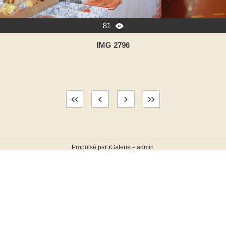
81

IMG 2796
Propulsé par
iGalerie
-
admin