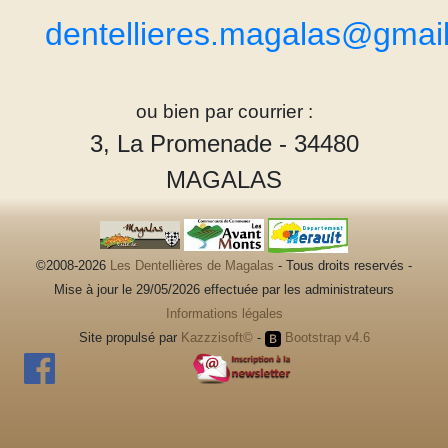
dentellieres.magalas@gmai
ou bien par courrier :
3, La Promenade - 34480
MAGALAS
©2008-2026
Les Dentellières de Magalas
- Tous droits reservés -
Mise à jour le 29/05/2026 effectuée par les administrateurs
Informations légales
Site propulsé par
Kazzzisoft©
-
Bootstrap v4.6