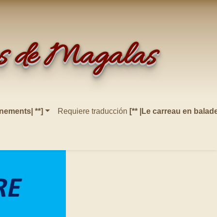
res de Magalas
ènements| **]
Requiere traducción
[** |Le carreau en balade