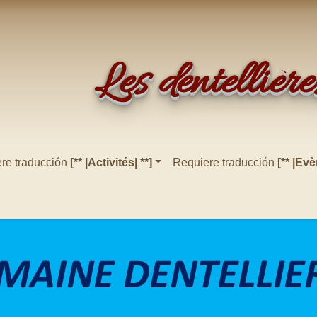
Les dentelliè
re traducción
[** |Activités| **]
Requiere traducción
[** |Ev