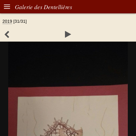

Galerie des Dentellières
2019
[31/31]

