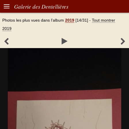

Galerie des Dentellières
Photos les plus vues dans l'album
2019
[14/31]
-
Tout montrer
2019


