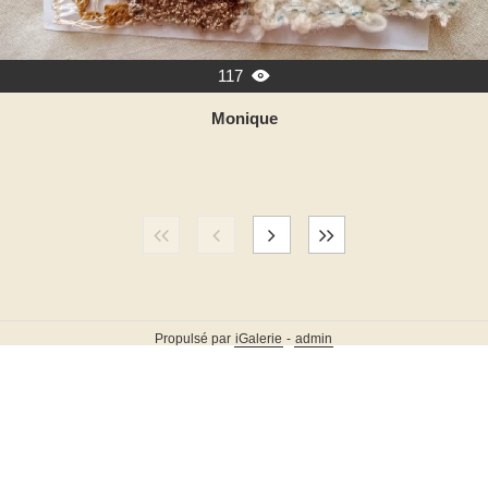
117

Monique
Propulsé par
iGalerie
-
admin