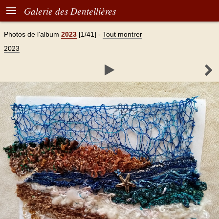

Galerie des Dentellières
Photos de l'album
2023
[1/41]
-
Tout montrer
2023

