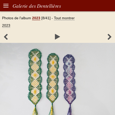

Galerie des Dentellières
Photos de l'album
2023
[8/41]
-
Tout montrer
2023


