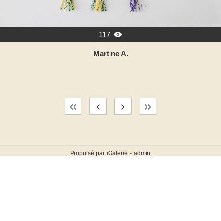
117

Martine A.
Propulsé par
iGalerie
-
admin